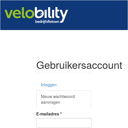
Overslaan
en
naar
de
inhoud
gaan
Gebruikersaccount
Primaire
Inloggen
tabs
Nieuw wachtwoord
aanvragen
(actieve
tabblad)
E-mailadres
*