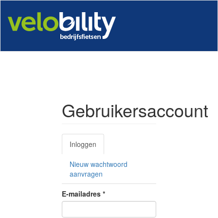
Overslaan
en
naar
de
inhoud
gaan
Gebruikersaccount
Primaire
Inloggen
(actieve
tabs
tabblad)
Nieuw wachtwoord
aanvragen
E-mailadres
*